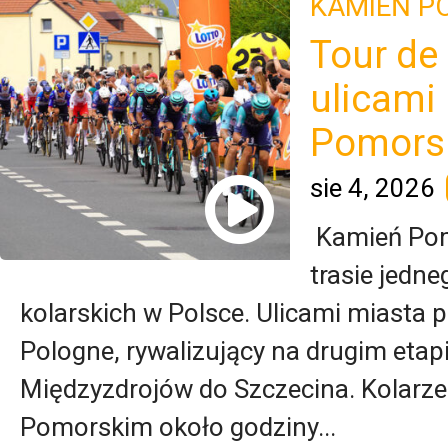
KAMIEŃ P
Tour de
ulicami
Pomors
sie 4, 2026
Kamień Pomo
trasie jedn
kolarskich w Polsce. Ulicami miasta p
Pologne, rywalizujący na drugim eta
Międzyzdrojów do Szczecina. Kolarze 
Pomorskim około godziny...