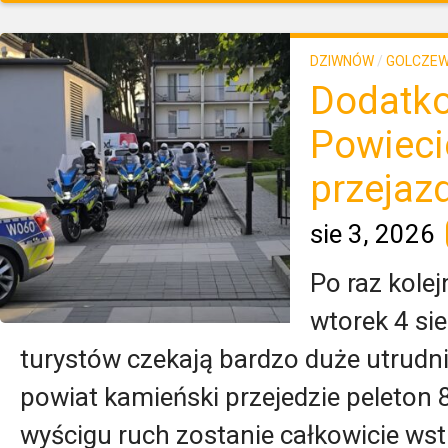
DZIWNÓW
/
GOLCZE
Dodatkow
Powieci
przejaz
sie 3, 2026
Po raz kole
wtorek 4 si
turystów czekają bardzo duże utrudn
powiat kamieński przejedzie peleton 8
wyścigu ruch zostanie całkowicie wst