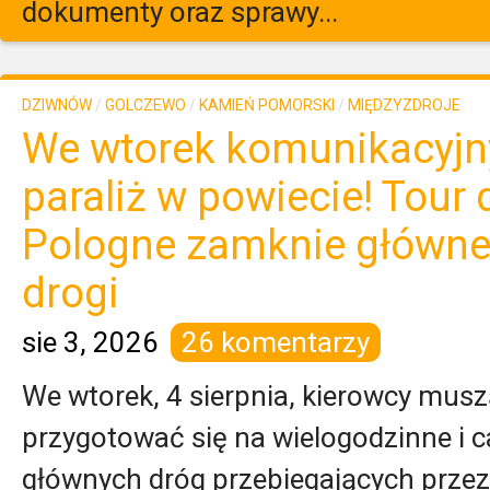
dokumenty oraz sprawy...
DZIWNÓW
/
GOLCZEWO
/
KAMIEŃ POMORSKI
/
MIĘDZYZDROJE
We wtorek komunikacyjn
paraliż w powiecie! Tour 
Pologne zamknie główn
drogi
sie 3, 2026
26 komentarzy
We wtorek, 4 sierpnia, kierowcy mus
przygotować się na wielogodzinne i 
głównych dróg przebiegających przez