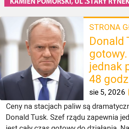
STRONA 
Donald 
gotowy.
jednak 
48 godz
sie 5, 2026
Ceny na stacjach paliw są dramatycz
Donald Tusk. Szef rządu zapewnia jed
jest cały czas gotowy do działania. N