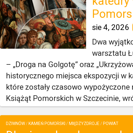
katedry
Pomors
sie 4, 2026
Dwa wyjątko
warsztatu 
– „Droga na Golgotę” oraz „Ukrzyżow
historycznego miejsca ekspozycji w ka
które zostały czasowo wypożyczone
Książąt Pomorskich w Szczecinie, wróc
DZIWNÓW
/
KAMIEŃ POMORSKI
/
MIĘDZYZDROJE
/
POWIAT