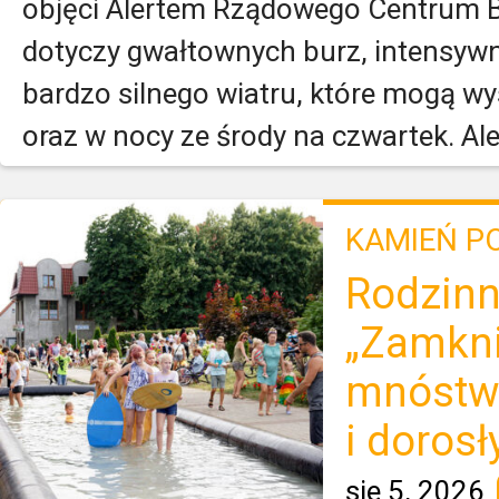
objęci Alertem Rządowego Centrum B
dotyczy gwałtownych burz, intensyw
bardzo silnego wiatru, które mogą wys
oraz w nocy ze środy na czwartek. Aler
KAMIEŃ P
Rodzinn
„Zamkni
mnóstwo 
i dorosł
sie 5, 2026