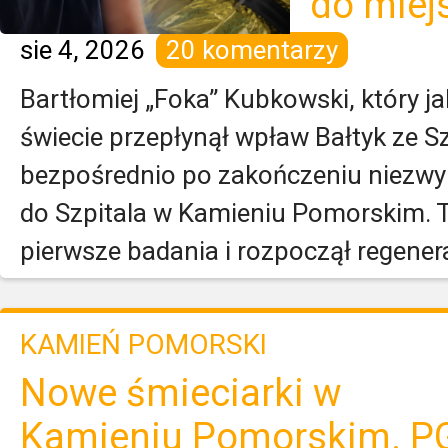
do miej
sie 4, 2026
20 komentarzy
Bartłomiej „Foka” Kubkowski, który j
świecie przepłynął wpław Bałtyk ze Sz
bezpośrednio po zakończeniu niezwyk
do Szpitala w Kamieniu Pomorskim. T
pierwsze badania i rozpoczął regenera
KAMIEŃ POMORSKI
Nowe śmieciarki w
Kamieniu Pomorskim. P