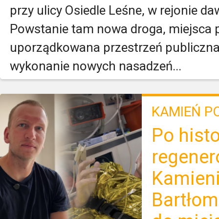
przy ulicy Osiedle Leśne, w rejonie da
Powstanie tam nowa droga, miejsca 
uporządkowana przestrzeń publiczna.
wykonanie nowych nasadzeń...
KAMIEŃ P
Po hist
regener
Kamien
Bartłomi